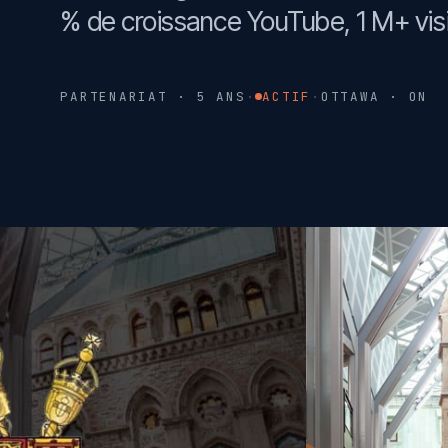
% de croissance YouTube, 1 M+ v
PARTENARIAT · 5 ANS
·
ACTIF
·
OTTAWA · ON