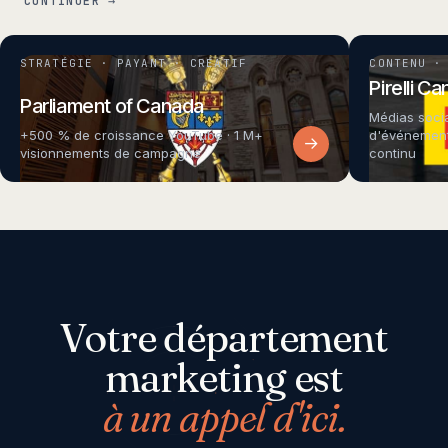
CONTINUER →
STRATÉGIE · PAYANT · CRÉATIF
CONTENU ·
Pirelli C
Parliament of Canada
Médias socia
+500 % de croissance YouTube · 1 M+
d'événement
→
visionnements de campagne
continu
Votre département
marketing est
à un appel d'ici.